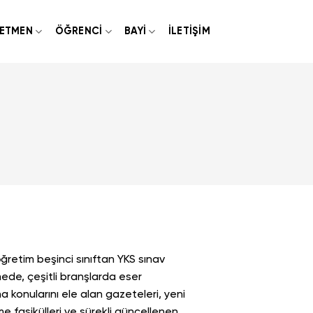
ETMEN
ÖĞRENCI
BAYI
İLETIŞIM
retim beşinci sınıftan YKS sınav
de, çeşitli branşlarda eser
a konularını ele alan gazeteleri, yeni
me fasikülleri ve sürekli güncellenen