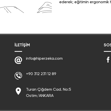
ederek; eğitimin ergonomik 
İLETIŞIM
SOS
info@hiperzeka.com
+90 312 231 12 89
Turan Çiğdem Cad. No:5
Ostim/ANKARA