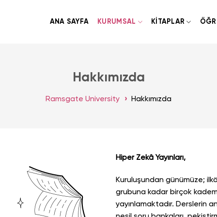
ANA SAYFA
KURUMSAL
KITAPLAR
ÖĞR
Hakkımızda
Ramsgate University
Hakkımızda
Hiper Zekâ Yayınları,
Kuruluşundan günümüze; ilköğ
grubuna kadar birçok kademe
yayınlamaktadır. Derslerin an
nesil soru bankaları, pekiştir