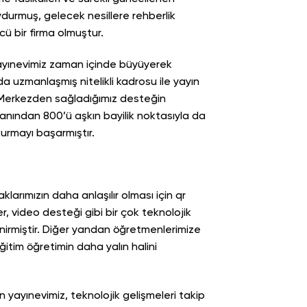
ydurmuş, gelecek nesillere rehberlik
ü bir firma olmuştur.
ayınevimiz zaman içinde büyüyerek
da uzmanlaşmış nitelikli kadrosu ile yayın
. Merkezden sağladığımız desteğin
yanından 800’ü aşkın bayilik noktasıyla da
kurmayı başarmıştır.
larımızın daha anlaşılır olması için qr
, video desteği gibi bir çok teknolojik
enirmiştir. Diğer yandan öğretmenlerimize
eğitim öğretimin daha yalın halini
 yayınevimiz, teknolojik gelişmeleri takip